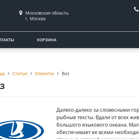
Московская область
г. Москва
НТАКТЫ
КОРЗИНА
Статьи
Клиенты
Ваз
ая
з
Далеко-далеко за словесными гор
рыбные тексты. Вдали от всех жи
большого языкового океана. Мале
обеспечивает ее всеми необходи