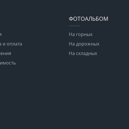
ФОТОАЛЬБОМ
я
На горных
а и оплата
На дорожных
шения
На складных
имость