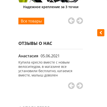
ение за 3 точки
Подходит на любую раму
Все товары
ОТЗЫВЫ О НАС
Анастасия
05.06.2021
Иван
18.05.
отдельно
Купила кресло вместе с новым
Покупал кресл
 все
велосипедом, в магазине все
для своего ста
установили бесплатно, катаемся
устраивает, ц
вместе, малыш доволен